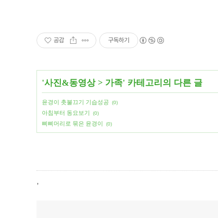
공감
구독하기
'
사진&동영상
>
가족
' 카테고리의 다른 글
윤경이 촛불끄기 기습성공
(0)
아침부터 동요보기
(0)
삐삐머리로 묶은 윤경이
(0)
,