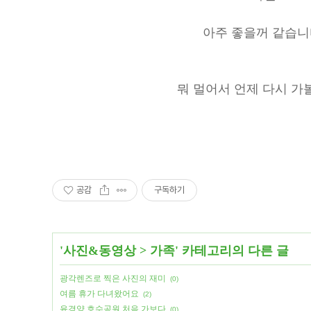
아주 좋을꺼 같습니
뭐 멀어서 언제 다시 가볼
공감
구독하기
'
사진&동영상
>
가족
' 카테고리의 다른 글
광각렌즈로 찍은 사진의 재미
(0)
여름 휴가 다녀왔어요
(2)
윤경양 호수공원 처음 가보다
(0)