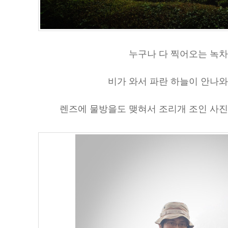
누구나 다 찍어오는 녹차
비가 와서 파란 하늘이 안나와
렌즈에 물방을도 맺혀서 조리개 조인 사진