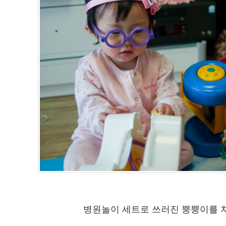
병원놀이 세트로 쓰러진 뿡뿡이를 치료