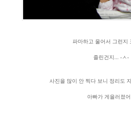
파마하고 울어서 그런지 표
졸린건지... -ㅅ-
사진을 많이 안 찍다 보니 정리도 
아빠가 게을러졌어.