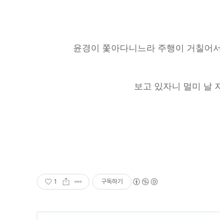
윤경이 쫓아다니느라 주행이 거칠어서
보고 있자니 멀미 날 지
1
구독하기