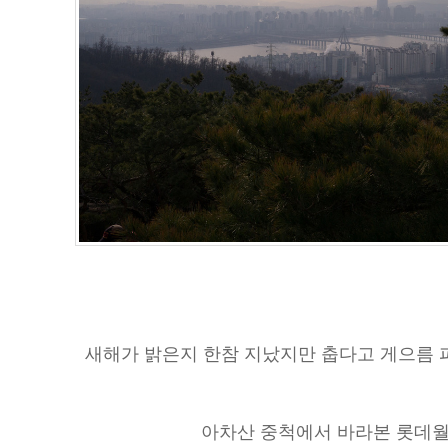
새해가 밝은지 한참 지났지만 춥다고 게으름 
아차산 중척에서 바라본 롯데월드