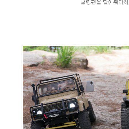
쿨링팬을 달아줘야하