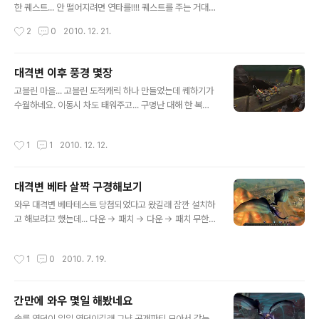
한 퀘스트... 안 떨어지려면 연타를!!!! 퀘스트를 주는 거대한
거북신... 황혼망치단으로 위장해서 연설하는 퀘스트... 단
작성시간
2
0
2010. 12. 21.
축키로 연설을 4가지 종류로 연타해야 완료된다. 연설해서
폭동을 일으키면 끝~ 새롭게 등장한 라그나로스의 둥지 -
ㅅ- 오리시절 대단했던 라그나로스가 퀘몹으로 등장한다 -
대격변 이후 풍경 몇장
_-;; 세나리우스의 도움을 받아 퀘스트 완료!! 대부분의 정
글 내용
고블린 마을... 고블린 도적캐릭 하나 만들었는데 퀘하기가
예퀘스트는 NPC가 도움을 준다. 하이잘산 퀘스트 마치고
수월하네요. 이동시 차도 태워주고... 구멍난 대해 한 복판
심연의 영지 들어갈때... 심연의 영지에 있는 바위심장부 인
쓰랄흉이 여기 있네요. 레벨이 올라가면 퀘스트를 받을 수
던... 울돔에 있는 시초의 전당이던가... 인던 입구 찾으려고
있을꺼 같습니다만 아직 81렙이라 -ㅅ- 처음으로 대격변
온 사방팔방을 날아댕기기 바쉬르 퀘 조금 해보려고 갔다
작성시간
1
1
2010. 12. 12.
인던을 다녀왔는데 익숙한 풍경이 보이네요. 검은바위 산
가 탔던 배가 저 문어녀석한테 침몰당함... 연퀘 좀 하면 바
내부에 새 인던이 생겼습니다. 전멸하고 뛸때의 기분은 화
다속에서 ..
산심장부 가는 기분이랄까... 일단 퀘하는데 귀찮네요 ㅜ.ㅜ
대격변 베타 살짝 구경해보기
글 내용
와우 대격변 베타테스트 당첨되었다고 왔길래 잠깐 설치하
고 해보려고 했는데... 다운 -> 패치 -> 다운 -> 패치 무한
루프에 걸려서 현기증날뻔했네요. 일단 법사로 썬더로 슝
날아가서 구경해보기 아제로스에서도 용을 탄다니 감회가
작성시간
1
0
2010. 7. 19.
새롭군요. 오그리마로 막 날아가는데 바닥이 지진나서 갈
라진것처럼... 정말 아제로스에 대격변이 일어났군요. -0-
쪼렙때 고생하며 퀘스트했던 지역... 오그리마 앞마당입니
간만에 와우 몇일 해봤네요
다. 홍수났네요 여긴... 바위계곡도 다 물에 잠기고... 오그리
글 내용
마 앞마당은 재건축 붐인지 공사판이네요. 오그리마입니
솔룸 영던이 일일 영던이길래 그냥 공개파티 모아서 갔는