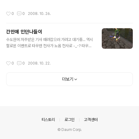
다. 꼬마 디아블로~
작성시간
0
0
2008. 10. 26.
간만에 인던나들이
글 내용
수도원에 저주받은 기사 때려잡으러 가려고 대기중... 역시
할로윈 이벤트로 타우렌 전사가 노옴 전사로 -_-? 타우렌
전사로 마법빗자루 타면 좀 민망하다. 영혼의 뎀딜이 아닌
닥탱으로 후두려 패는중~ 영혼의 뎀딜을 하는 휴먼여캐도
작성시간
0
0
2008. 10. 22.
적 길잃은워리어 ㅎㅎ 도적이 소용돌이를 하는군 +_+ 피
도 별로 안빠지고 분노도 안모이길래 그냥 방특에서 쌍수
들고 탱중 ㄷㄷㄷ 양손탱 하려다가 분노가 안찰꺼같아 쌍
더보기
수로~ 할만하더라... 결국 천둥이는 안나오고 다들 빈손으
로 돌아갔다고 ㅡ.ㅜ 하늘을 나는 천둥이 언제 타보려나~~
~ 내년 할로윈때????
의안내
티스토리
로그인
고객센터
© Daum Corp.