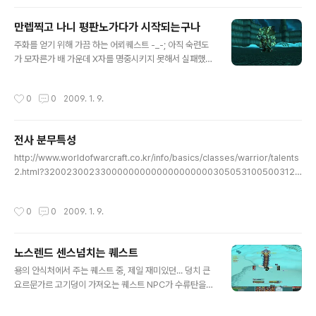
타우렌, 언밸런스하다. 그나마 좀 재미있는 퀘스트 대공사
격도 해야하고 폭탄 투하도 해야하고 기체에 불붙으면 불
만렙찍고 나니 평판노가다가 시작되는구나
도 꺼야하고 보호막도 수시로 켜줘야한다. 이것도 렉이 극
글 내용
심할땐 불가능 많은 일일퀘스트 숙제를 내주는 오그리마호
주화를 얻기 위해 가끔 하는 어뢰퀘스트 -_-; 아직 숙련도
한자리에 좀 있으면 좋으련만 왜 그리 빙빙 도는지... 얼음
가 모자른가 배 가운데 X자를 명중시키지 못해서 실패했다
왕관 거의 마지막 퀘스트할때 나오는 5인 파티퀘스트 수행
-0- 나름 신선하지만 또 하긴 귀찮은 그런 퀘스트 가끔 이
중이다. 멋진 성벽에는 정예몹들이 돌아다닌다. 이 퀘스트
런 변장퀘스트가 노스렌드가 열린 이후 많이 늘었다. 엉뚱
작성시간
0
0
2009. 1. 9.
완료하고 마지막 기초 반응 ..
하게 고대드워프로 변신을 +_+ 뭐 이렇게 얼토당토 않는
퀘스트도... 과연 잡을 수 있을까... +_+ 3명이서 파티맺고
잡았다. 스컬지와 계속 싸우는 퀘스트가 주 내용이다보니
전사 분무특성
가끔 이렇게 통통한 리치왕이 납신다. 둔해서 칼이나 휘두
글 내용
르겠냐... 그래도 이런 멋진 풍경이 있어서 할만하긴 하다.
http://www.worldofwarcraft.co.kr/info/basics/classes/warrior/talents
꼭 반지의 제왕에서 나오는 그런 성곽 같다. 만렙달고 평판
2.html?3200230023300000000000000000003050531005003120
도 그저그런 수준, 아이템 파밍은 전혀 안되고 퀘스트로 골
50121511351000000000000000000000000000 전장이나 필드에서 놀
드만 늘어갈뿐이고!!!
꺼 감안하고 날고 찍고... 인던에서 힘축 받는다고 치고 외침은 5포 빼고 -ㅅ- 다시
작성시간
0
0
2009. 1. 9.
특성 갈아타려면 얼마나 드려나 +_+
노스렌드 센스넘치는 퀘스트
글 내용
용의 안식처에서 주는 퀘스트 중, 제일 재미있던... 덩치 큰
요르문가르 고기덩이 가져오는 퀘스트 NPC가 수류탄을
준다. ㄷㄷ 덩치 큰 벌레가 입을 크게 벌린다는 글이 떴을때
수류탄을 던지면... 낼름 집어먹고 비틀대다가... 펑!!! 자 이