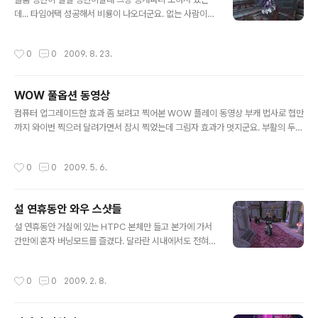
다. 유저는 거의 안보이네요. 심심해서 만들어본 고블린냥
데... 타임어택 성공해서 비룡이 나오더군요. 없는 사람이
꾼... 1렙부터 펫을 주는군요. 오호라~ 원래 그랬나?? 기억
혼자라 득 +_+ 불성시절 미친듯이 평판 올려서 탄 황천 비
이 잘 안나네요. 궁금해서 잠깐 설치하고 해봤습니다. 솔직
룡 -_-;; 비운의 비룡이죠. 몇일 해봤는데 너무 오래 안해서
작성시간
0
0
2009. 8. 23.
히 이젠 재미가 없네..
그런지 별로 재미가 없고 낙스 25인을 갓 만렙달은 법사로
2번 쇼핑갔는데 대충 걸쳐입고 나왔음에도... 딜이 별로 안
되네요 -_-;; 또 긴 시간동안 봉인해야할 듯... 낙스 간 덕분
WOW 풀옵션 동영상
에 골드는 나락으로 =3=3=3=3
글 내용
컴퓨터 업그레이드한 효과 좀 보려고 찍어본 WOW 플레이 동영상 부캐 법사로 협만
까지 와이번 찍으러 달려가면서 잠시 찍었는데 그림자 효과가 멋지군요. 부활의 두루
마리를 받아서 10일 무료 이용중인데 부캐 1렙이나 올릴 수 있을런지... @.@ 인던
가보니 마법효과를 다 켜서 그런지 처음 보는 효과가 많더군요. 이건 다음에 한번 찍
작성시간
0
0
2009. 5. 6.
어보려고 생각중입니다만 인던 갈 시간이 안나네요. ㅡ.ㅜ 법사는 그냥 눈보라만 뿌
려대면 끝이니... 녹화 : Fraps 편집 : 팝인코더 PC사양 : AMD 720BE 쿼드변신 @
3.15G ATI 사피어이 HD4830 512M @680 / 1000 CPU, VGA 둘다 오버했는
설 연휴동안 와우 스샷들
데 발열은 생각보단 안 심하네요. 쿨러를 살까말까 고민중 + 집사람 조리는 중...
글 내용
설 연휴동안 거실에 있는 HTPC 본체만 들고 본가에 가서
간만에 혼자 버닝모드를 즐겼다. 달라란 시내에서도 전혀
안 끊기는 부러운... ㅡ.ㅜ 아침부터 길드원 데리고 간 첨탑
에서 한장 아키본 25인을 모으길래 2직이라 그냥 얼떨결
작성시간
0
0
2009. 2. 8.
에 손... 다 모이기 전에 대기중 경비병 다 정리하고 네임드
로 이동중... 10인이나 25인이나 별 차이가... 이벤트 던전
이다보니 너무 쉽고 금새 끊난다는 장점이 핫핫~ 전사티어