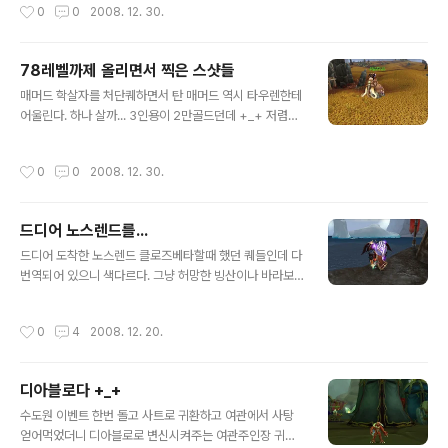
작성시간
0
0
2008. 12. 30.
제 줍는 일만 ㄷㄷ 저거 재미있어서 벌레 다 터트리고 다녔
다는... 흠 참신하긴 한데 좀 생각해보니 징그럽군 벌레 고
기라 ㄷㄷㄷㄷ
78레벨까제 올리면서 찍은 스샷들
글 내용
매머드 학살자를 처단퀘하면서 탄 매머드 역시 타우렌한테
어울린다. 하나 살까... 3인용이 2만골드던데 +_+ 저렴하
게 1인용은 2천골드 히힛 마탑에 퀘스트 하러 가서... 그냥
아웃랜드 탱장비 그대로 +_+ 아웃랜드에는 지옥절단기가
작성시간
0
0
2008. 12. 30.
있다면 노스랜드에는 폭풍거인이 있다. -_- 다행히 밟혀서
죽은 적은 아직... 확장팩 나오면서 눈에 띄는 그래픽 효과
들... 실제 불타는거 같다. 실시간 그림자는 정말 멋지지만
드디어 노스렌드를...
PC 성능상 꺼두고... 정말이지 새타다가 새 못타게 만들어
글 내용
놓고 맵은 왜 이지경으로 만든건지... 저런 식으로 삥삥 돌
드디어 도착한 노스렌드 클로즈베타할때 했던 퀘들인데 다
아가야한다. 이런 고난때문에 빨리 77렙 찍고 새타는거 추
번역되어 있으니 색다르다. 그냥 허망한 빙산이나 바라보
천 또다른 자신과 싸우는 퀘스트 한동안 보던 플라타네스
고 있는 중 어린 멀록들 구출퀘스트중... 멀록은 어렸을땐
후반에 주인공이 겪는 그런 내면의 자신과의 싸움인가... 일
초 귀엽다가 커지면 비호감?? 멀록슈트를 입고 잠입중이
작성시간
0
4
2008. 12. 20.
단 패면 ..
다. 뭐 대단한건 아니고 그냥 퀘몹 잡으러 가는데 편하라구
NPC가 준 슈트 뛰는 모양새가 참 우스꽝스럽다. 미국 컨벤
션때 참가자들한테 주었다는데 이젠 퀘스트템으로 뿌리다
디아블로다 +_+
니... 퀘스트템이다보니 퀘스트를 완료하면 사라진다 +_+
글 내용
하루 해보고 71렙까지 올렸는데 앞날이 막막~
수도원 이벤트 한번 돌고 사트로 귀환하고 여관에서 사탕
얻어먹었더니 디아블로로 변신시켜주는 여관주인장 귀엽