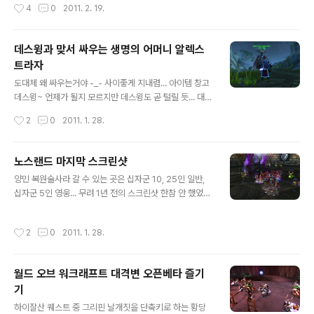
작성시간
4
0
2011. 2. 19.
데스윙과 맞서 싸우는 생명의 어머니 알렉스
트라자
글 내용
도대체 왜 싸우는거야 -_- 사이좋게 지내렴... 아이템 창고
데스윙~ 언제가 될지 모르지만 데스윙도 곧 털릴 듯... 대격
변은 퀘스트 중간중간 영상이 많이 첨가되서 좋더라구요.
작성시간
2
0
2011. 1. 28.
단지 정액제로 결재했을 경우에 한해서 말이죠. 종량제 쓸
때는 동영상 바로 취소 -_-;;
노스랜드 마지막 스크린샷
글 내용
양민 복원술사라 갈 수 있는 곳은 십자군 10, 25인 일반,
십자군 5인 영웅... 무려 1년 전의 스크린샷 한참 안 했었구
나 +_+
작성시간
2
0
2011. 1. 28.
월드 오브 워크래프트 대격변 오픈베타 즐기
기
글 내용
하이잘산 퀘스트 중 그리핀 날개짓을 단축키로 하는 황당