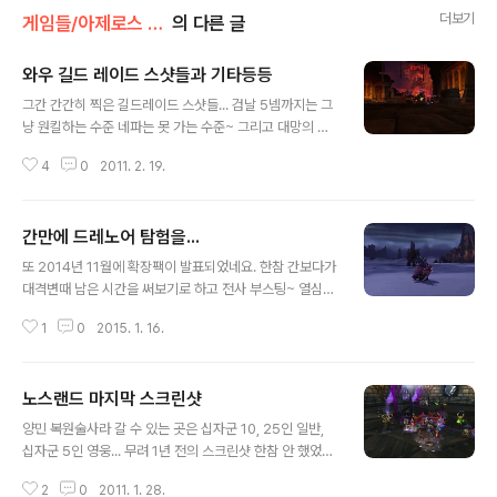
더보기
게임들/아제로스 탐험기
의 다른 글
와우 길드 레이드 스샷들과 기타등등
글 내용
그간 간간히 찍은 길드레이드 스샷들... 검날 5넴까지는 그
냥 원킬하는 수준 네파는 못 가는 수준~ 그리고 대망의 투
기장 3주 5승 달성해서 정복점수로 산 양손도검 들고 찍은
4
0
2011. 2. 19.
첫 스샷 뿌듯한 양손검 +_+ 나머지 템은 다 제작템 ㅜ.ㅜ
간만에 드레노어 탐험을...
글 내용
또 2014년 11월에 확장팩이 발표되었네요. 한참 간보다가
대격변때 남은 시간을 써보기로 하고 전사 부스팅~ 열심히
퀘중... 드레노어는 날것을 못 타서 바닥에 기어다니는 신세
1
0
2015. 1. 16.
로 전락해서 좀 답답하네요. 만렙을 찍고 인던가긴 귀찮고
첫 확장팩인 아웃랜드의 가장 최고 난이도의 던전을 가봤
습니다. 일리단한테 방패 받으러... 신나는 평타질로 일리단
노스랜드 마지막 스크린샷
을 잡다니 70렙 vs 100렙의 체급차이로 인해 가볍게 승...
글 내용
몹 100마리가 애드되어도 분노가 잘 안차요. 일리단이 기
양민 복원술사라 갈 수 있는 곳은 십자군 10, 25인 일반,
특하게 한번에 준 방패 착용... 아웃랜드 시절 그렇게 갖고
십자군 5인 영웅... 무려 1년 전의 스크린샷 한참 안 했었구
싶었는데 이제서야 차보네요. 609렙짜리 파템 방패에 형
나 +_+
상변환 해줬습니다. 역시 타우렌에게 어울리는 방패는 저
2
0
2011. 1. 28.