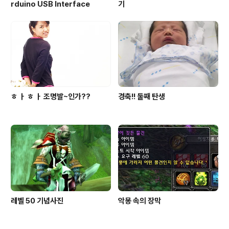
rduino USB Interface
기
ㅎ ㅏ ㅎ ㅏ 조명발~인가??
경축!! 둘째 탄생
레벨 50 기념사진
악몽 속의 장막