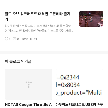
것 뿐이네요. 이제 실직한 전사니 접어야죠 +_+
월드 오브 워크래프트 대격변 오픈베타 즐기
기
글 내용
하이잘산 퀘스트 중 그리핀 날개짓을 단축키로 하는 황당
한 퀘스트... 안 떨어지려면 연타를!!!! 퀘스트를 주는 거대한
거북신... 황혼망치단으로 위장해서 연설하는 퀘스트... 단
2
0
2010. 12. 21.
축키로 연설을 4가지 종류로 연타해야 완료된다. 연설해서
폭동을 일으키면 끝~ 새롭게 등장한 라그나로스의 둥지 -
ㅅ- 오리시절 대단했던 라그나로스가 퀘몹으로 등장한다 -
_-;; 세나리우스의 도움을 받아 퀘스트 완료!! 대부분의 정
예퀘스트는 NPC가 도움을 준다. 하이잘산 퀘스트 마치고
이 블로그 인기글
심연의 영지 들어갈때... 심연의 영지에 있는 바위심장부 인
던... 울돔에 있는 시초의 전당이던가... 인던 입구 찾으려고
온 사방팔방을 날아댕기기 바쉬르 퀘 조금 해보려고 갔다
가 탔던 배가 저 문어녀석한테 침몰당함... 연퀘 좀 하면 바
다속에서 ..
HOTAS Cougar Throttle A
아두이노 레오나르도 USB명 바꾸