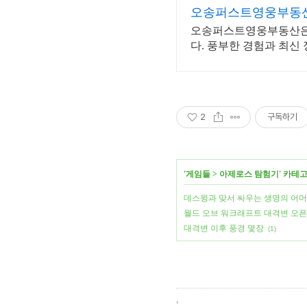
오송퍼스트영웅부동산 문의
오송퍼스트영웅부동산은 
다. 풍부한 경험과 최신
개 서비스를 제공합니다
2
구독하기
'
게임들
>
아제로스 탐험기
' 카테
데스윙과 맞서 싸우는 생명의 어
월드 오브 워크래프트 대격변 오
대격변 이후 풍경 몇장
(1)
,