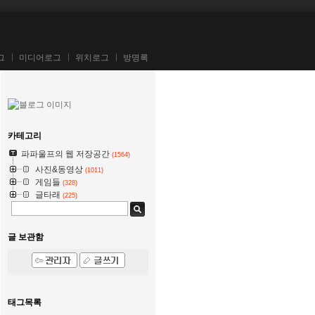
그
미디어로그
위치로그
방명록
카테고리
파파울프의 웹 저장공간
(1564)
사진&동영상
(1011)
게임들
(328)
글타래
(225)
글 보관함
태그목록