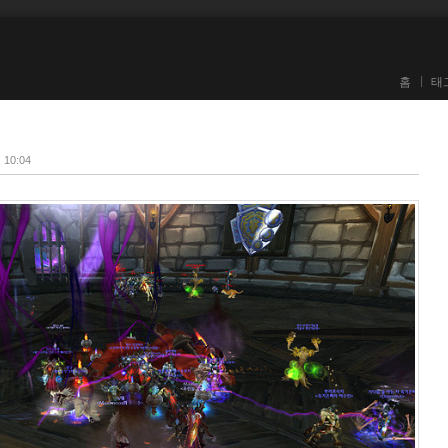
홈
태
. 10:04