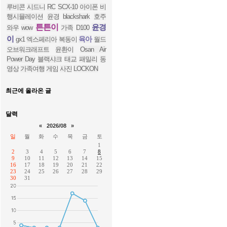
루비콘
시드니
RC
SCX-10
아이폰
비
행시뮬레이션
윤경
blackshark
호주
튼튼이
윤경
와우
wow
가족
D100
이
육아
gx1
엑스페리아
복동이
월드
오브워크래프트
윤환이
Osan Air
Power Day
블랙샤크
태교
패밀리
동
영상
가족여행
게임
사진
LOCKON
최근에 올라온 글
달력
«
2026/08
»
일
월
화
수
목
금
토
1
2
3
4
5
6
7
8
9
10
11
12
13
14
15
16
17
18
19
20
21
22
23
24
25
26
27
28
29
30
31