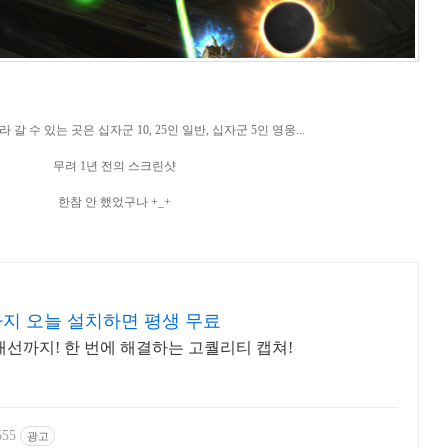
갈 수 있는 곳은 십자군 10, 25인 일반, 십자군 5인 영웅...
무려 1년 전의 스크린샷
한참 안 했었구나 +_+
까지 오늘 설치하면 평생 무료
질개선까지! 한 번에 해결하는 고퀄리티 캡쳐!
555
광고