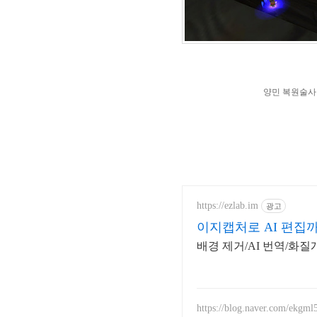
양민 복원술사라 
https://ezlab.im
광고
이지캡처로 AI 편집
배경 제거/AI 번역/화
https://blog.naver.com/ekgml