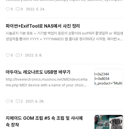
exiftool import hashlib import json # exiftool 사용 함수 def get_exif_inf
작성시간
0
0
2022. 5. 24.
o(file_path): #print("FILE LOCATION : " + file_path) create_date = "" m
etadata = {} format_str1 = '%Y:%m:%d %H:%M:%S' format_str2 = '%
d/%m/%Y %H:%M' exif_date_str = "" file_date_str = "" hash_str = "" fi..
파이썬+ExifTool로 NAS에서 사진 정리
글 내용
시놀로지 기본 포토 + 기기별 백업의 혼돈의 상황이라 exif에서 촬영일자 or 파일생
성일자를 뽑아서 YYYY + YYYYMMDD 별 폴더로 정리하려고 시작함. 파이썬 exi
fread 라이브러리를 써보다 동영상의 exif 가 읽혀지지 않아 ExifTool로 변경함 설
치 및 참고 : https://devst.tistory.com/108 PyExifTool 을 이용해서 Python
작성시간
0
1
2022. 5. 8.
으로 사진과 동영상의 Exif 읽기 날씨도 쌀쌀해지고 어느 덧 가을.. 문득 그러고 싶을
때가 있다. 사진과 동영상의 Exif Meta Data 를 읽고 싶다는 생각이 들때가 있다.
그럴 때는 이렇게 하면 좋다. 먼저 ExifTool 의 설치 sudo apt-get inst devst.ti
아두이노 레오나르도 USB명 바꾸기
story.com #!/usr/bin/en..
글 내용
http://liveelectronics.musinou.net/MIDIdeviceNa
me.php MIDI device with a name of your choice
liveelectronics.musinou.net 1. 다운받은 부트로더
C:\user\사용자명\Arduino\hardware\ 안에 압축풀기
작성시간
0
2
2021. 6. 28.
2. board.txt 수정 3. 보드 설정 4. 스케치 업로드
지메이드 GOM 조립 #5 쇽 조립 및 샤시에
쇽 장착
글 내용