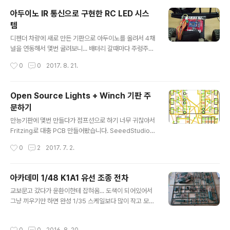
아두이노 IR 통신으로 구현한 RC LED 시스
템
글 내용
디펜더 차량에 새로 만든 기판으로 아두이노를 올려서 4채
널을 연동해서 몇번 굴려보니... 배터리 갈때마다 주렁주렁
달린 4채널 서보선 + 전원선 해서 관리의 어려움을 느끼다
작성시간
0
0
2017. 8. 21.
IR 통신으로 바디와 차체간을 연결해주면 어떨까 하는 단
순한 생각으로 시작 먼저 IR LED를 사고 IR 리시버를 알리
에서 사고 40여일 기다리기 ㅜ.ㅜ 사용한 소스는 Open S
Open Source Lights + Winch 기판 주
ource Light V.2.1.0 버전에 윈치 제어부만 살짝 다시 넣
문하기
어주고 IR Receiver + IR Sender 해서 2개로 나누어서
글 내용
각각 수정했다. 수정된 아두이노 소스를 새로 만든 기판 2
만능기판에 몇번 만들다가 점프선으로 하기 너무 귀찮아서
개에 각각 올리고 송수신 부분 구현을 위해 기판 배선을 살
Fritzing로 대충 PCB 만들어봤습니다. SeeedStudio
짝 수정해서 완성. 테스트 차 차량에 올려보기 송신부 기판
에서 주문하고 2주 기다리기 배송 온 기판 테스트로 부품
작성시간
0
2
2017. 7. 2.
+ LED계획은 IR LED를 사용하려고 50..
올려보며 제대로 만들었나 확인하는데 시간이 오래 걸렸네
요. 알리에서 5개들이로 산 프로 미니... 처음 고른게 시리
얼로 업로딩이 안 되어서 하루 날림. 다행히 ISP로는 올라
아카데미 1/48 K1A1 유선 조종 전차
가나 기판에 올려버리면 그것도 힘들어 일단 제외하고 다
글 내용
교보문고 갔다가 윤환이한테 잡혀옴... 도색이 되어있어서
른 것들만 사용합니다. 열심히 올리는 중 LED 잭도 다 롱노
그냥 끼우기만 하면 완성 1/35 스케일보다 많이 작고 모터
우즈로 찝고 해서 완성한 버전 LT2에 사용하는 GOUND
도 130모터인가...
가 연결 안 되어 있어서 에나멜선으로 이어줘야하고 DRV
8838 VCC도 누락되어 에나멜선으로 이어주고 DRV88
작성시간