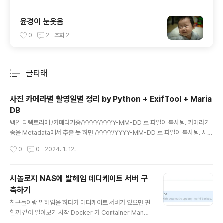
윤경이 눈웃음
0
2
조회
2
글타래
분류 전체보기
주요 글 목록
사진 카메라별 촬영일별 정리 by Python + ExifTool + Maria
DB
글 내용
백업 디렉토리에 /카메라기종/YYYY/YYYY-MM-DD 로 파일이 복사됨. 카메라기
종을 Metadata에서 추출 못 하면 /YYYY/YYYY-MM-DD 로 파일이 복사됨. 시놀
로지에서 장시간 작업이라 /제어판/작업 스케쥴러 에 등록해서 사용 common_util
작성시간
0
0
2024. 1. 12.
s.py import os, datetime, sys import exifread import exiftool import h
ashlib import json def json_default(value): if isinstance(value, datetim
e.date): return value.strftime('%Y:%m:%d') raise TypeError('not JSON
시놀로지 NAS에 발헤임 데디케이트 서버 구
serializable') # exiftool 사용 함수 def get_..
축하기
글 내용
친구들이랑 발헤임을 하다가 데디케이트 서버가 있으면 편
할꺼 같아 알아보기 시작 Docker 가 Container Manag
er로 바뀌어서 어색하지만 valheim으로 검색하면 가장