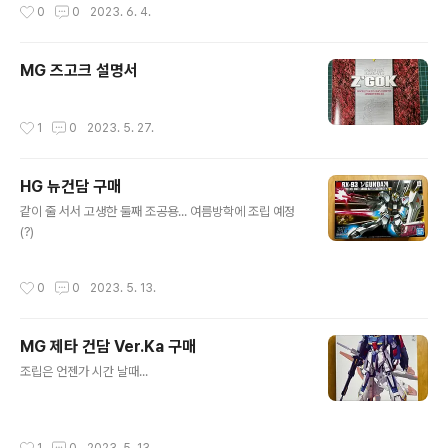
작성시간
0
0
2023. 6. 4.
높은 별을 받은 이미지가 있습니다. https://hub.docker.
com/r/lloesche/valheim-server Docker hub.doc
ker.com 도커 허브에서 해당 이미지 문서를 보면 링크가
MG 즈고크 설명서
깨져있는데 실제 해당 문서는 github에 올라와 있습니다.
https://github.com/lloesche/valheim-server-do
cker GitHub - lloesche/valheim-server-docker:
작성시간
1
0
2023. 5. 27.
Valheim dedicated gameserver with automatic
update, Wor..
HG 뉴건담 구매
글 내용
같이 줄 서서 고생한 둘째 조공용... 여름방학에 조립 예정
(?)
작성시간
0
0
2023. 5. 13.
MG 제타 건담 Ver.Ka 구매
글 내용
조립은 언젠가 시간 날때...
작성시간