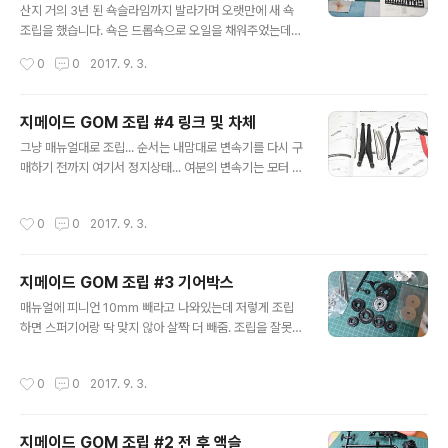
산지 거의 3년 된 쇽슬라임까지 발라가며 오랫만에 새 쇽
조립을 했습니다. 쇽은 드롭쇽으로 오일을 채워주었는데
오일이 얼마나 안 새고 버틸지 모르겠네요. 변속기는 모터
작성시간
0
0
2017. 9. 3.
회전방향이 반대로 고정된 상태이고 프로그램카드로도 모
터 회전방향을 바꿀 수 없는 구형 변속기라 테스트 하려고
임시로 달아놨습니다. 장착하고 변속기 서보의 트림 및 EP
지메이드 GOM 조립 #4 링크 및 차체
A 값 조정하고 테스트해봤습니다. 후륜 딕, 1단, 2단 순입
글 내용
그냥 매뉴얼대로 조립... 순서는 내맘대로 변속기를 다시 구
니다.
매하기 전까지 여기서 정지상태... 여분의 변속기는 모터 회
전방향이 안 맞아서 사용 못 하고 브러쉬드 변속기를 하나
사야할 듯
작성시간
0
0
2017. 9. 3.
지메이드 GOM 조립 #3 기어박스
글 내용
매뉴얼에 피니언 10mm 빼라고 나와있는데 저렇게 조립
하면 스퍼기어랑 딱 맞지 않아 살짝 더 빼줌. 조립을 잘못
했나... 기어가 32T라 크고 튼튼해서 강도 걱정은 안 드는
데 후륜 딕과 로우 하이 2단 기어를 잡아주는 부품이 수지
작성시간
0
0
2017. 9. 3.
라 내구성이 걱정됨. 브러쉬리스 변속기를 태워먹어서 일
단 모터만 끼고 조립을 ㅜ.ㅜ
지메이드 GOM 조립 #2 전 후 액슬