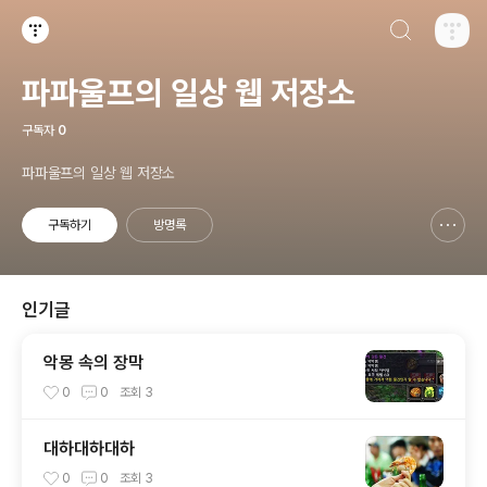
검색하기
티스토리
파파울프의 일상 웹 저장소
구독자
0
파파울프의 일상 웹 저장소
구독하기
방명록
신고하기 레이어
열기
인기글
악몽 속의 장막
0
0
조회
3
대하대하대하
0
0
조회
3