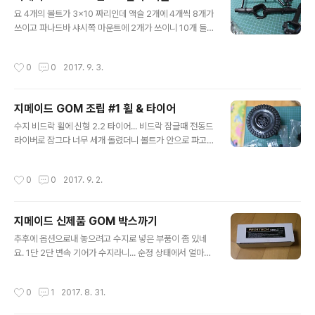
글 내용
요 4개의 볼트가 3x10 짜리인데 액슬 2개에 4개씩 8개가
쓰이고 파나드바 샤시쪽 마운트에 2개가 쓰이니 10개 들
어있는데서 8개 쓰고 나머지 2개 잘 가지고 있다 써야한
다. 파나드바 마운트는 딱 10미리 길이가 필요함. 커서도
작성시간
0
0
2017. 9. 3.
적어서도 안됨. 앗 이게 수지부품이라니... 그냥 매뉴얼대로
조립하면 무난... 전륜 너클과 C허브 각도는 매뉴얼대로 조
립하면 되는데 잘못 조립하면 영 이상하게 조립됨. 볼엔드
지메이드 GOM 조립 #1 휠 & 타이어
의 볼은 사전구매 이벤트로 받은 알루미늄볼을 사용함.
글 내용
수지 비드락 휠에 신형 2.2 타이어... 비드락 잠글때 전동드
라이버로 잠그다 너무 세개 돌렸더니 볼트가 안으로 파고
들어가버렸다. 빼내느라 고생... 수지부품은 살살 잠그자.
가볍게 굴릴려고 무게추도 안 넣었습니다. 일단 순정으로
작성시간
0
0
2017. 9. 2.
몇번 굴려보고 결정을...
지메이드 신제품 GOM 박스까기
글 내용
추후에 옵션으로내 놓으려고 수지로 넣은 부품이 좀 있네
요. 1단 2단 변속 기어가 수지라니... 순정 상태에서 얼마나
오래 버틸지... 부품들은 큼지막해서 좋네요.
작성시간
0
1
2017. 8. 31.