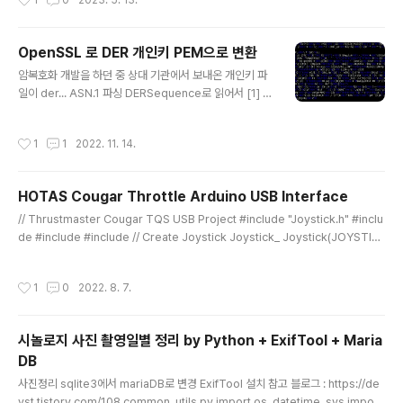
1
0
2023. 5. 13.
OpenSSL 로 DER 개인키 PEM으로 변환
글 내용
암복호화 개발을 하던 중 상대 기관에서 보내온 개인키 파
일이 der... ASN.1 파싱 DERSequence로 읽어서 [1] ,
[3] 를 DERInteger로 개인키를 생성해도 됨. PEM 파일
로 변환 끗... der 개인키 구조체 pkcs#1 RSAPrivateK
작성시간
1
1
2022. 11. 14.
ey ::= SEQUENCE { version Version, modulus IN
TEGER, -- n publicExponentINTEGER, -- e privat
eExponent INTEGER, -- d prime1INTEGER, -- p
HOTAS Cougar Throttle Arduino USB Interface
prime2INTEGER, -- q exponent1 INTEGER, -- d
글 내용
mod (p-1) exponent2 INTEGER, -- d mod (q-1) c
// Thrustmaster Cougar TQS USB Project #include "Joystick.h" #inclu
oefficient INTEGER, -- (..
de #include #include // Create Joystick Joystick_ Joystick(JOYSTIC
K_DEFAULT_REPORT_ID, JOYSTICK_TYPE_JOYSTICK, 12, 0, true, tru
e, false, true, true, false, false, true, false, false, false); // Set to true to
작성시간
1
0
2022. 8. 7.
test "Auto Send" mode or false to test "Manual Send" mode. Adafruit
_ADS1115 ads1115; /* Use this for the 16-bit version */..
시놀로지 사진 촬영일별 정리 by Python + ExifTool + Maria
DB
글 내용
사진정리 sqlite3에서 mariaDB로 변경 ExifTool 설치 참고 블로그 : https://de
vst.tistory.com/108 common_utils.py import os, datetime, sys import