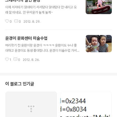
그네타기의 달인 윤경
글 내용
이제 서서타기 앉아타기 서서탔다 앉아탔다 안 내리고 오
래 잘 타네요. 안 무서운가 높게 높게~
0
0
2012. 8. 29.
윤경이 문화센터 미술수업
글 내용
머리깎기 전 윤환이랑 윤경이 ㅋㅋㅋㅋ 윤환이도 누나 좋
아하고 윤경이도 동생 좋아합니다. 윤경이 미술수업 가서
스티커 붙이기 스티커 붙이기의 달인 스티커북을 한권 사
1
0
2012. 8. 26.
주면 하루에 다 붙여서 달인등극! 본격적인 미술수업 왠 오
징어 꼴뚜기~ 선생님 말씀 잘 듣는 중~ 마지막은 이렇게
체험학습 옷은 바로 빨래통으로...
이 블로그 인기글