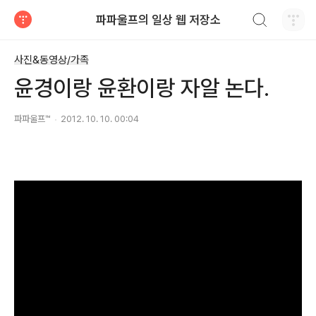
검색하기
파파울프의 일상 웹 저장소
티스토리
사진&동영상/가족
윤경이랑 윤환이랑 자알 논다.
파파울프™
2012. 10. 10. 00:04