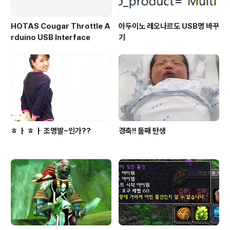
HOTAS Cougar Throttle A
아두이노 레오나르도 USB명 바꾸
rduino USB Interface
기
ㅎ ㅏ ㅎ ㅏ 조명발~인가??
경축!! 둘째 탄생