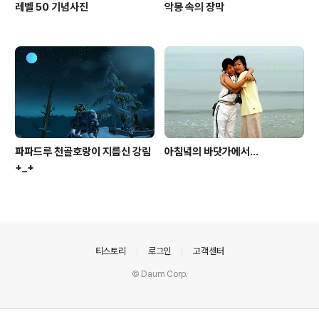
레벨 50 기념사진
악몽 속의 장막
파파드루 천골호랑이 지름신 강림
아침녘의 바닷가에서...
+_+
의안내
티스토리
로그인
고객센터
© Daum Corp.