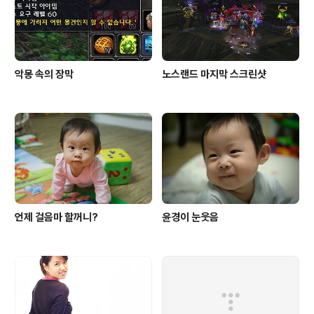
악몽 속의 장막
노스랜드 마지막 스크린샷
언제 걸음마 할꺼니?
윤경이 눈웃음