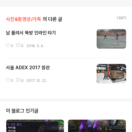
더보기
사진&동영상/가족
의 다른 글
날 풀려서 뚝방 인라인 타기
글 내용
0
0
2018. 3. 6.
서울 ADEX 2017 참관
글 내용
0
0
2017. 10. 22.
이 블로그 인기글