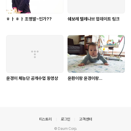
ㅎ ㅏ ㅎ ㅏ 조명발~인가??
쉐보레 텔레나브 업데이트 링크
윤경이 체능단 공개수업 동영상
윤환이랑 윤경이랑...
의안내
티스토리
로그인
고객센터
© Daum Corp.